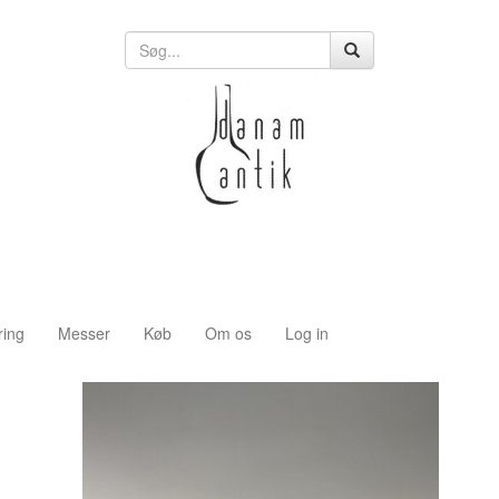
ring
Messer
Køb
Om os
Log in