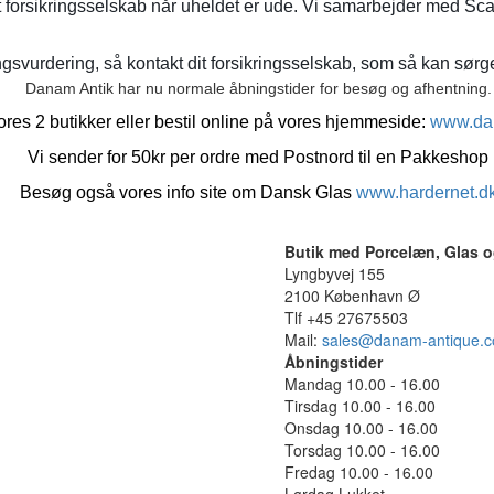
t forsikringsselskab når uheldet er ude. Vi samarbejder med Sca
gsvurdering, så kontakt dit forsikringsselskab, som så kan sørge 
Danam Antik har nu normale åbningstider for besøg og afhentning.
res 2 butikker eller bestil online på vores hjemmeside:
www.da
Vi sender for 50kr per ordre med Postnord til en Pakkeshop
Besøg også vores info site om Dansk Glas
www.hardernet.d
Butik med Porcelæn, Glas o
Lyngbyvej 155
2100 København Ø
Tlf +45 27675503
Mail:
sales@danam-antique.
Åbningstider
Mandag 10.00 - 16.00
Tirsdag 10.00 - 16.00
Onsdag 10.00 - 16.00
Torsdag 10.00 - 16.00
Fredag 10.00 - 16.00
Lørdag Lukket