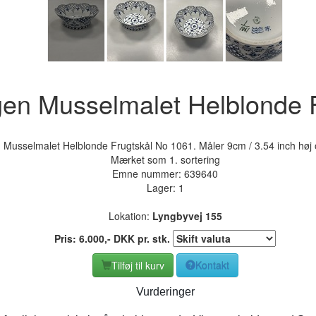
en Musselmalet Helblonde F
usselmalet Helblonde Frugtskål No 1061. Måler 9cm / 3.54 inch høj 
Mærket som 1. sortering
Emne nummer:
639640
Lager: 1
Lokation:
Lyngbyvej 155
Pris:
6.000
,-
DKK
pr. stk.
Tilføj til kurv
Kontakt
Vurderinger