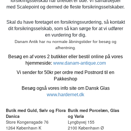
forsikringsselskab når uheldet er ude. Vi samarbejder
med Scalepoint og dermed de fleste forsikringsselskaber.
Skal du have foretaget en forsikringsvurdering, så kontakt
dit forsikringsselskab, som så kan sørge for at vi udfører
en vurdering for dig.
Danam Antik har nu normale åbningstider for besøg og
afhentning.
Besøg en af vores 2 butikker eller bestil online på vores
hjemmeside:
www.danam-antique.com
Vi sender for 50kr per ordre med Postnord til en
Pakkeshop
Besøg også vores info site om Dansk Glas
www.hardernet.dk
Butik med Guld, Sølv og Flora
Butik med Porcelæn, Glas
Danica
og Varia
Store Kongensgade 76
Lyngbyvej 155
1264 København K
2100 København Ø