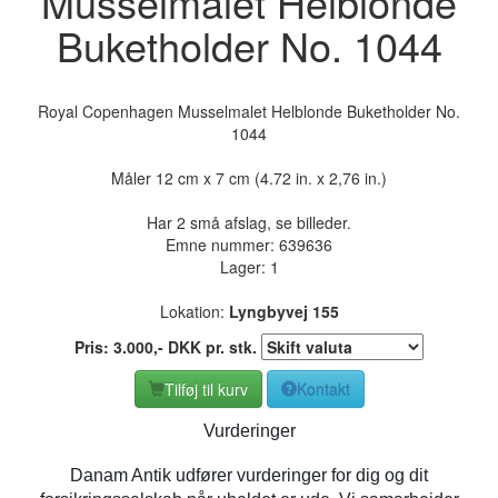
Musselmalet Helblonde
Buketholder No. 1044
Royal Copenhagen Musselmalet Helblonde Buketholder No.
1044
Måler 12 cm x 7 cm (4.72 in. x 2,76 in.)
Har 2 små afslag, se billeder.
Emne nummer:
639636
Lager: 1
Lokation:
Lyngbyvej 155
Pris:
3.000
,-
DKK
pr. stk.
Tilføj til kurv
Kontakt
Vurderinger
Danam Antik udfører vurderinger for dig og dit