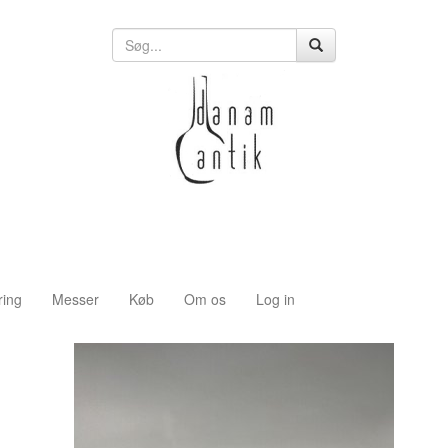
ring
Messer
Køb
Om os
Log in