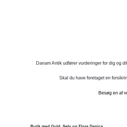
Danam Antik udfører vurderinger for dig og di
Skal du have foretaget en forsikrin
Besøg en af vo
Butik med Guld, Sølv og Flora Danica