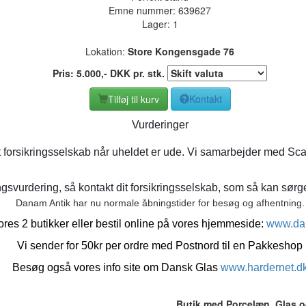
Emne nummer:
639627
Lager: 1
Lokation:
Store Kongensgade 76
Pris:
5.000
,-
DKK
pr. stk.
Tilføj til kurv
Kontakt
Vurderinger
t forsikringsselskab når uheldet er ude. Vi samarbejder med Sca
gsvurdering, så kontakt dit forsikringsselskab, som så kan sørge 
Danam Antik har nu normale åbningstider for besøg og afhentning.
res 2 butikker eller bestil online på vores hjemmeside:
www.da
Vi sender for 50kr per ordre med Postnord til en Pakkeshop
Besøg også vores info site om Dansk Glas
www.hardernet.d
Butik med Porcelæn, Glas o