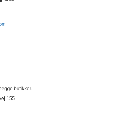
com
egge butikker.
vej 155