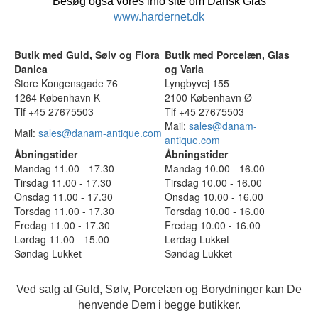
Besøg også vores info site om Dansk Glas
www.hardernet.dk
Butik med Guld, Sølv og Flora
Butik med Porcelæn, Glas
Danica
og Varia
Store Kongensgade 76
Lyngbyvej 155
1264 København K
2100 København Ø
Tlf +45 27675503
Tlf +45 27675503
Mail:
sales@danam-
Mail:
sales@danam-antique.com
antique.com
Åbningstider
Åbningstider
Mandag 11.00 - 17.30
Mandag 10.00 - 16.00
Tirsdag 11.00 - 17.30
Tirsdag 10.00 - 16.00
Onsdag 11.00 - 17.30
Onsdag 10.00 - 16.00
Torsdag 11.00 - 17.30
Torsdag 10.00 - 16.00
Fredag 11.00 - 17.30
Fredag 10.00 - 16.00
Lørdag 11.00 - 15.00
Lørdag Lukket
Søndag Lukket
Søndag Lukket
Ved salg af Guld, Sølv, Porcelæn og Borydninger kan De
henvende Dem i begge butikker.