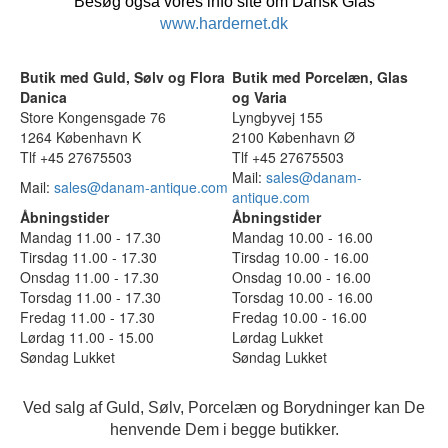
Besøg også vores info site om Dansk Glas
www.hardernet.dk
Butik med Guld, Sølv og Flora
Butik med Porcelæn, Glas
Danica
og Varia
Store Kongensgade 76
Lyngbyvej 155
1264 København K
2100 København Ø
Tlf +45 27675503
Tlf +45 27675503
Mail:
sales@danam-
Mail:
sales@danam-antique.com
antique.com
Åbningstider
Åbningstider
Mandag 11.00 - 17.30
Mandag 10.00 - 16.00
Tirsdag 11.00 - 17.30
Tirsdag 10.00 - 16.00
Onsdag 11.00 - 17.30
Onsdag 10.00 - 16.00
Torsdag 11.00 - 17.30
Torsdag 10.00 - 16.00
Fredag 11.00 - 17.30
Fredag 10.00 - 16.00
Lørdag 11.00 - 15.00
Lørdag Lukket
Søndag Lukket
Søndag Lukket
Ved salg af Guld, Sølv, Porcelæn og Borydninger kan De
henvende Dem i begge butikker.