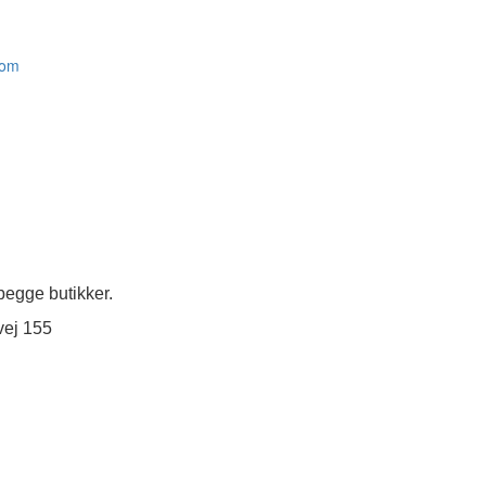
com
egge butikker.
vej 155