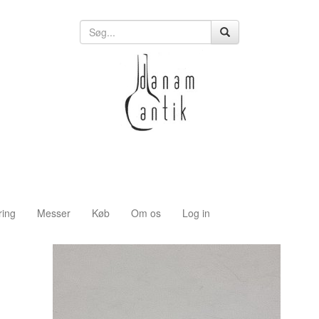
ring
Messer
Køb
Om os
Log in