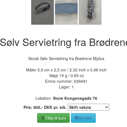
Sølv Servietring fra Brødren
Norsk Sølv Servietring fra Brødrene Mylius
Måler 5,9 cm x 2,5 cm / 2.32 inch x 0.98 inch
Vægt 19 g / 0.65 oz
Emne nummer:
639491
Lager: 1
Lokation:
Store Kongensgade 76
Pris:
800
,-
DKK
pr. stk.
Tilføj til kurv
Kontakt