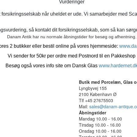
Vurderinger
t forsikringsselskab når uheldet er ude. Vi samarbejder med Sca
gsvurdering, så kontakt dit forsikringsselskab, som så kan sørge 
Danam Antik har nu normale åbningstider for besøg og afhentning.
res 2 butikker eller bestil online på vores hjemmeside:
www.da
Vi sender for 50kr per ordre med Postnord til en Pakkeshop
Besøg også vores info site om Dansk Glas
www.hardernet.d
Butik med Porcelæn, Glas o
Lyngbyvej 155
2100 København Ø
Tlf +45 27675503
Mail:
sales@danam-antique.
Åbningstider
Mandag 10.00 - 16.00
Tirsdag 10.00 - 16.00
Onsdag 10.00 - 16.00
Torsdag 10.00 - 16.00