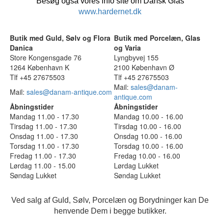
Besøg også vores info site om Dansk Glas
www.hardernet.dk
Butik med Guld, Sølv og Flora
Butik med Porcelæn, Glas
Danica
og Varia
Store Kongensgade 76
Lyngbyvej 155
1264 København K
2100 København Ø
Tlf +45 27675503
Tlf +45 27675503
Mail:
sales@danam-
Mail:
sales@danam-antique.com
antique.com
Åbningstider
Åbningstider
Mandag 11.00 - 17.30
Mandag 10.00 - 16.00
Tirsdag 11.00 - 17.30
Tirsdag 10.00 - 16.00
Onsdag 11.00 - 17.30
Onsdag 10.00 - 16.00
Torsdag 11.00 - 17.30
Torsdag 10.00 - 16.00
Fredag 11.00 - 17.30
Fredag 10.00 - 16.00
Lørdag 11.00 - 15.00
Lørdag Lukket
Søndag Lukket
Søndag Lukket
Ved salg af Guld, Sølv, Porcelæn og Borydninger kan De
henvende Dem i begge butikker.