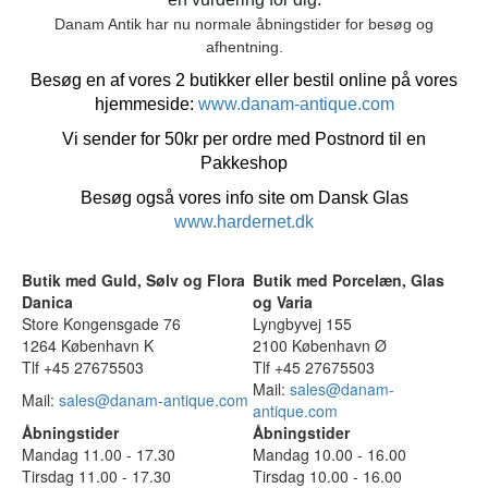
Danam Antik har nu normale åbningstider for besøg og
afhentning.
Besøg en af vores 2 butikker eller bestil online på vores
hjemmeside:
www.danam-antique.com
Vi sender for 50kr per ordre med Postnord til en
Pakkeshop
Besøg også vores info site om Dansk Glas
www.hardernet.dk
Butik med Guld, Sølv og Flora
Butik med Porcelæn, Glas
Danica
og Varia
Store Kongensgade 76
Lyngbyvej 155
1264 København K
2100 København Ø
Tlf +45 27675503
Tlf +45 27675503
Mail:
sales@danam-
Mail:
sales@danam-antique.com
antique.com
Åbningstider
Åbningstider
Mandag 11.00 - 17.30
Mandag 10.00 - 16.00
Tirsdag 11.00 - 17.30
Tirsdag 10.00 - 16.00