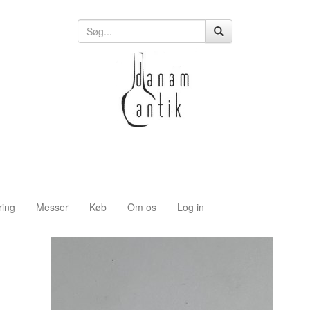
ring
Messer
Køb
Om os
Log in