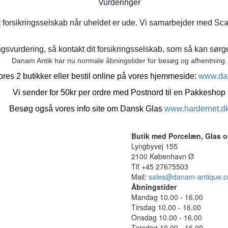
Vurderinger
t forsikringsselskab når uheldet er ude. Vi samarbejder med Sca
gsvurdering, så kontakt dit forsikringsselskab, som så kan sørge 
Danam Antik har nu normale åbningstider for besøg og afhentning.
res 2 butikker eller bestil online på vores hjemmeside:
www.da
Vi sender for 50kr per ordre med Postnord til en Pakkeshop
Besøg også vores info site om Dansk Glas
www.hardernet.d
Butik med Porcelæn, Glas o
Lyngbyvej 155
2100 København Ø
Tlf +45 27675503
Mail:
sales@danam-antique.
Åbningstider
Mandag 10.00 - 16.00
Tirsdag 10.00 - 16.00
Onsdag 10.00 - 16.00
Torsdag 10.00 - 16.00