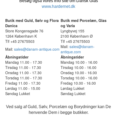
Besøg også vores info site om Dansk Glas
www.hardernet.dk
Butik med Guld, Sølv og Flora
Butik med Porcelæn, Glas
Danica
og Varia
Store Kongensgade 76
Lyngbyvej 155
1264 København K
2100 København Ø
Tlf +45 27675503
Tlf +45 27675503
Mail:
sales@danam-
Mail:
sales@danam-antique.com
antique.com
Åbningstider
Åbningstider
Mandag 11.00 - 17.30
Mandag 10.00 - 16.00
Tirsdag 11.00 - 17.30
Tirsdag 10.00 - 16.00
Onsdag 11.00 - 17.30
Onsdag 10.00 - 16.00
Torsdag 11.00 - 17.30
Torsdag 10.00 - 16.00
Fredag 11.00 - 17.30
Fredag 10.00 - 16.00
Lørdag 11.00 - 15.00
Lørdag Lukket
Søndag Lukket
Søndag Lukket
Ved salg af Guld, Sølv, Porcelæn og Borydninger kan De
henvende Dem i begge butikker.