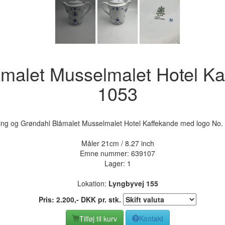
åmalet Musselmalet Hotel K
1053
ing og Grøndahl Blåmalet Musselmalet Hotel Kaffekande med logo No.
Måler 21cm / 8.27 inch
Emne nummer:
639107
Lager: 1
Lokation:
Lyngbyvej 155
Pris:
2.200
,-
DKK
pr. stk.
Tilføj til kurv
Kontakt