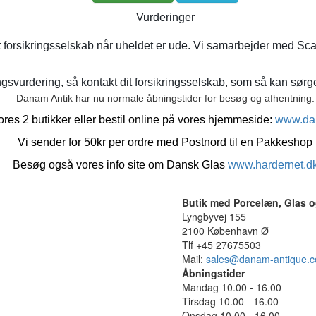
Vurderinger
t forsikringsselskab når uheldet er ude. Vi samarbejder med Sca
gsvurdering, så kontakt dit forsikringsselskab, som så kan sørge 
Danam Antik har nu normale åbningstider for besøg og afhentning.
res 2 butikker eller bestil online på vores hjemmeside:
www.da
Vi sender for 50kr per ordre med Postnord til en Pakkeshop
Besøg også vores info site om Dansk Glas
www.hardernet.d
Butik med Porcelæn, Glas o
Lyngbyvej 155
2100 København Ø
Tlf +45 27675503
Mail:
sales@danam-antique.
Åbningstider
Mandag 10.00 - 16.00
Tirsdag 10.00 - 16.00
Onsdag 10.00 - 16.00