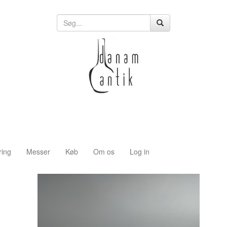
ring
Messer
Køb
Om os
Log in