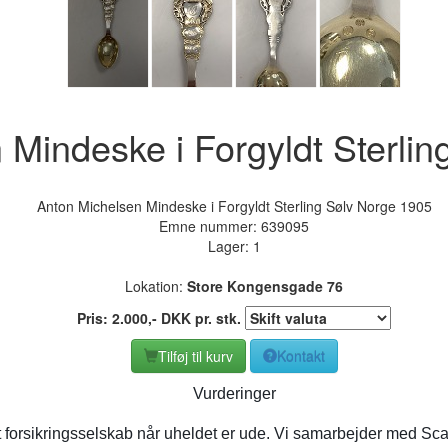
 Mindeske i Forgyldt Sterli
Anton Michelsen Mindeske i Forgyldt Sterling Sølv Norge 1905
Emne nummer:
639095
Lager: 1
Lokation:
Store Kongensgade 76
Pris:
2.000
,-
DKK
pr. stk.
Tilføj til kurv
Kontakt
Vurderinger
t forsikringsselskab når uheldet er ude. Vi samarbejder med Sca