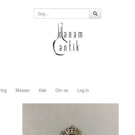
ring
Messer
Køb
Om os
Log in