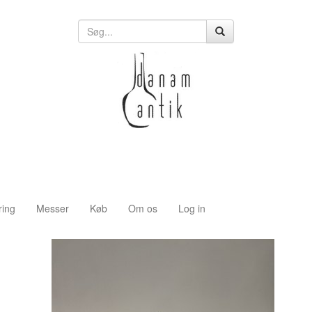
ring
Messer
Køb
Om os
Log in