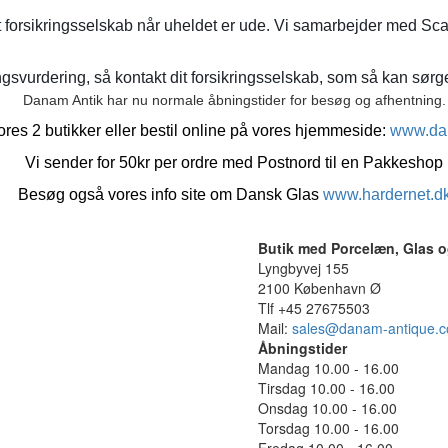
t forsikringsselskab når uheldet er ude. Vi samarbejder med Sca
gsvurdering, så kontakt dit forsikringsselskab, som så kan sørge 
Danam Antik har nu normale åbningstider for besøg og afhentning.
res 2 butikker eller bestil online på vores hjemmeside:
www.da
Vi sender for 50kr per ordre med Postnord til en Pakkeshop
Besøg også vores info site om Dansk Glas
www.hardernet.d
Butik med Porcelæn, Glas o
Lyngbyvej 155
2100 København Ø
Tlf +45 27675503
Mail:
sales@danam-antique.
Åbningstider
Mandag 10.00 - 16.00
Tirsdag 10.00 - 16.00
Onsdag 10.00 - 16.00
Torsdag 10.00 - 16.00
Fredag 10.00 - 16.00