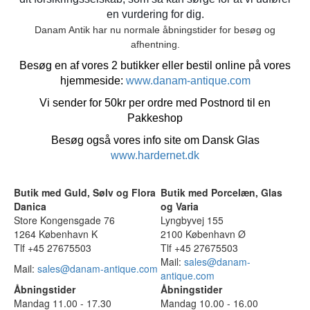
en vurdering for dig.
Danam Antik har nu normale åbningstider for besøg og
afhentning.
Besøg en af vores 2 butikker eller bestil online på vores
hjemmeside:
www.danam-antique.com
Vi sender for 50kr per ordre med Postnord til en
Pakkeshop
Besøg også vores info site om Dansk Glas
www.hardernet.dk
Butik med Guld, Sølv og Flora
Butik med Porcelæn, Glas
Danica
og Varia
Store Kongensgade 76
Lyngbyvej 155
1264 København K
2100 København Ø
Tlf +45 27675503
Tlf +45 27675503
Mail:
sales@danam-
Mail:
sales@danam-antique.com
antique.com
Åbningstider
Åbningstider
Mandag 11.00 - 17.30
Mandag 10.00 - 16.00