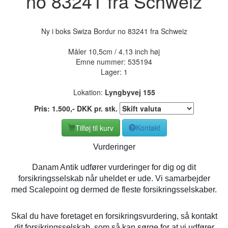
no 83241 fra Schweiz
Ny i boks Swiza Bordur no 83241 fra Schweiz
Måler 10,5cm / 4.13 inch høj
Emne nummer:
535194
Lager: 1
Lokation:
Lyngbyvej 155
Pris:
1.500
,-
DKK
pr. stk.
Tilføj til kurv
Kontakt
Vurderinger
Danam Antik udfører vurderinger for dig og dit
forsikringsselskab når uheldet er ude. Vi samarbejder
med Scalepoint og dermed de fleste forsikringsselskaber.
Skal du have foretaget en forsikringsvurdering, så kontakt
dit forsikringsselskab, som så kan sørge for at vi udfører