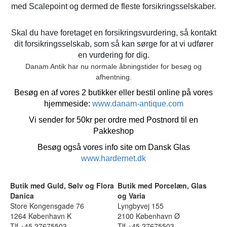
med Scalepoint og dermed de fleste forsikringsselskaber.
Skal du have foretaget en forsikringsvurdering, så kontakt
dit forsikringsselskab, som så kan sørge for at vi udfører
en vurdering for dig.
Danam Antik har nu normale åbningstider for besøg og
afhentning.
Besøg en af vores 2 butikker eller bestil online på vores
hjemmeside:
www.danam-antique.com
Vi sender for 50kr per ordre med Postnord til en
Pakkeshop
Besøg også vores info site om Dansk Glas
www.hardernet.dk
Butik med Guld, Sølv og Flora
Butik med Porcelæn, Glas
Danica
og Varia
Store Kongensgade 76
Lyngbyvej 155
1264 København K
2100 København Ø
Tlf +45 27675503
Tlf +45 27675503