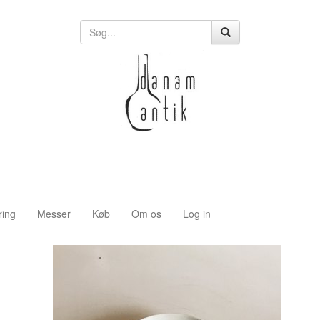
ring
Messer
Køb
Om os
Log in