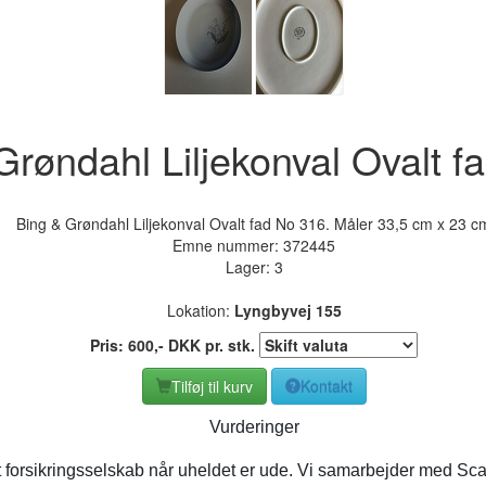
Grøndahl Liljekonval Ovalt f
Bing & Grøndahl Liljekonval Ovalt fad No 316. Måler 33,5 cm x 23 c
Emne nummer:
372445
Lager: 3
Lokation:
Lyngbyvej 155
Pris:
600
,-
DKK
pr. stk.
Tilføj til kurv
Kontakt
Vurderinger
t forsikringsselskab når uheldet er ude. Vi samarbejder med Sca