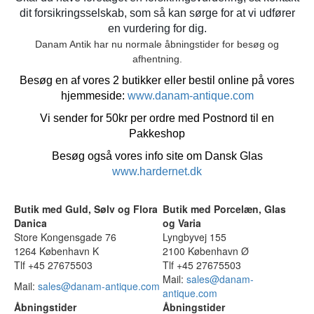
dit forsikringsselskab, som så kan sørge for at vi udfører
en vurdering for dig.
Danam Antik har nu normale åbningstider for besøg og
afhentning.
Besøg en af vores 2 butikker eller bestil online på vores
hjemmeside:
www.danam-antique.com
Vi sender for 50kr per ordre med Postnord til en
Pakkeshop
Besøg også vores info site om Dansk Glas
www.hardernet.dk
Butik med Guld, Sølv og Flora
Butik med Porcelæn, Glas
Danica
og Varia
Store Kongensgade 76
Lyngbyvej 155
1264 København K
2100 København Ø
Tlf +45 27675503
Tlf +45 27675503
Mail:
sales@danam-
Mail:
sales@danam-antique.com
antique.com
Åbningstider
Åbningstider