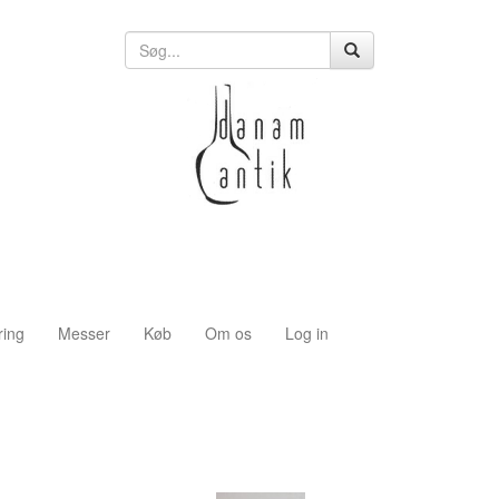
ring
Messer
Køb
Om os
Log in