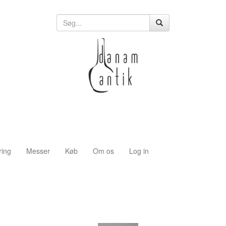
ring
Messer
Køb
Om os
Log in