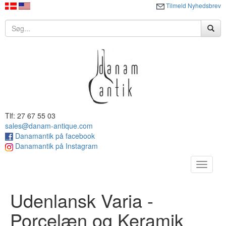
Tilmeld Nyhedsbrev
Tlf: 27 67 55 03
sales@danam-antique.com
Danamantik på facebook
Danamantik på Instagram
Toggle
navigat
Udenlansk Varia -
Porcelæn og Keramik